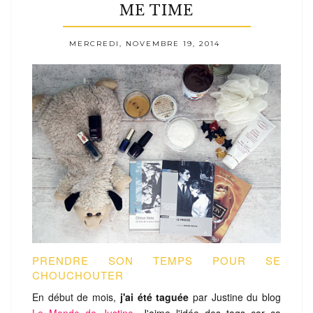
ME TIME
MERCREDI, NOVEMBRE 19, 2014
PRENDRE SON TEMPS POUR SE
CHOUCHOUTER
En début de mois,
j'ai été taguée
par Justine du blog
Le Monde de Justine
. J'aime l'idée des tags car ça