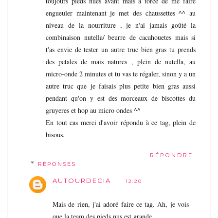
toujours pieds nues avant mais à force de me faire
engueuler maintenant je met des chaussettes ^^ au
niveau de la nourriture , je n'ai jamais goûté la
combinaison nutella/ beurre de cacahouetes mais si
t'as envie de tester un autre truc bien gras tu prends
des petales de mais natures , plein de nutella, au
micro-onde 2 minutes et tu vas te régaler, sinon y a un
autre truc que je faisais plus petite bien gras aussi
pendant qu'on y est des morceaux de biscottes du
gruyeres et hop au micro ondes ^^
En tout cas merci d'avoir répondu à ce tag, plein de
bisous.
RÉPONDRE
RÉPONSES
AUTOURDECIA
12:20
Mais de rien, j'ai adoré faire ce tag. Ah, je vois
que la team des pieds nus est grande.