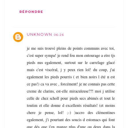
RÉPONDRE
UNKNOWN
06:26
je me suis trouvé pleins de points communs avec toi,
c'est super sympa! je rend fou mon entourage a etre tjs
pieds nus egalement, surtout sur le carrelage glacé
mais c'est viscéral, j y peux rien lol! du coup, j'ai
egalement les pieds pourris ( et bien noirs l été n est
ce pas!) ca va avec , forcément! je ne connais pas cette
creme de clarins, est-elle miraculeuse??! moi j utilise
celle de chez scholl pour pieds secs abimés et tout le
toutim et elle donne d excellents résultats! (et moins
chere je pense, lol! ;-) )accro des clémentines
egalement, j'i pourtant des soucis d estomacs qui font
que dés que j'en mange plus d'une ou deux dans la