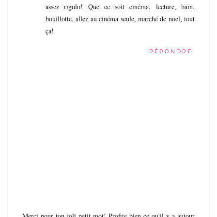
assez rigolo! Que ce soit cinéma, lecture, bain,
bouillotte, allez au cinéma seule, marché de noel, tout
ça!
RÉPONDRE
Merci pour ton joli petit mot! Profite bien ce qu'il y a autour