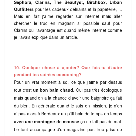
Sephora, Clarins, The Beautyst, Birchbox, Urban
Outfitters
pour les cadeaux délirants et la papeterie, ...
Mais en fait j'aime regarder sur internet mais aller
chercher le truc en magasin si possible sauf pour
Clarins où l'avantage est quand même internet comme
je l'avais explique dans un article.
10. Quelque chose à ajouter? Que fais-tu d'autre
pendant tes soirées cocooning?
Pour un vrai moment à soi, ce que j'aime par dessu
s
tout c'est
un bon bain chaud.
Oui pas très écologique
mais quand on a la chance d'avoir une baignoire ça fait
du bien. En généra
le quand je suis en mission, je n'en
ai pas alors à Bordeaux un p
'tit bain de temp
s en temps
avec une montagne de mousse
ça ne fait pas de
mal.
Le tout acc
ompagné d'un magazine pas trop prise de