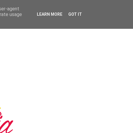
user-agent
erate usage
LEARN MORE
GOT IT