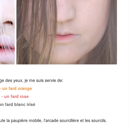
ge des yeux, je me suis servie de:
- un fard orange
- un fard rose
un fard blanc irisé
e la paupière mobile, l'arcade sourcilière et les sourcils.