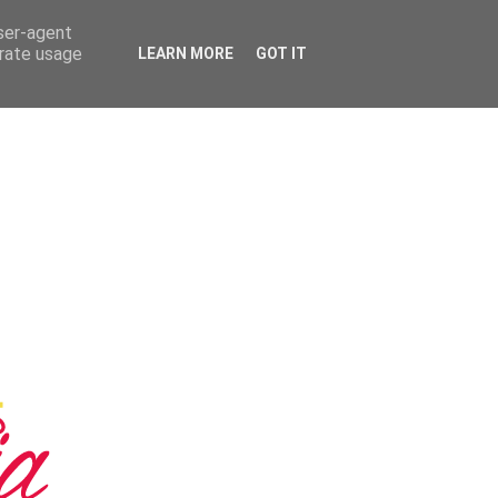
user-agent
erate usage
LEARN MORE
GOT IT