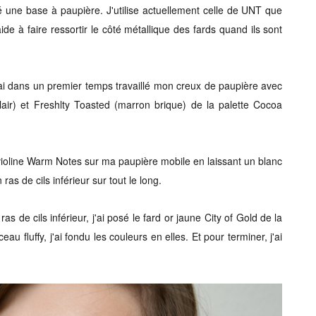
é une base à paupière. J'utilise actuellement celle de UNT que
aide à faire ressortir le côté métallique des fards quand ils sont
j'ai dans un premier temps travaillé mon creux de paupière avec
clair) et Freshlty Toasted (marron brique) de la palette Cocoa
 violine Warm Notes sur ma paupière mobile en laissant un blanc
ras de cils inférieur sur tout le long.
as de cils inférieur, j'ai posé le fard or jaune City of Gold de la
 fluffy, j'ai fondu les couleurs en elles. Et pour terminer, j'ai