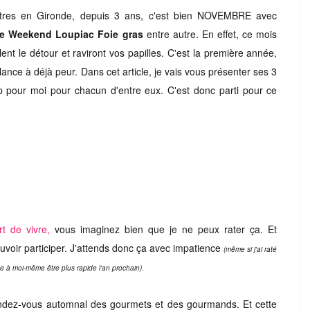
utres en Gironde, depuis 3 ans, c'est bien NOVEMBRE avec
le Weekend Loupiac Foie gras
entre autre. En effet, ce mois
t le détour et raviront vos papilles. C'est la première année,
alance à déjà peur. Dans cet article, je vais vous présenter ses 3
up pour moi pour chacun d'entre eux. C'est donc parti pour ce
rt de vivre,
vous imaginez bien que je ne peux rater ça. Et
ouvoir participer. J'attends donc ça avec impatience
(même si j'ai raté
note à moi-même être plus rapide l'an prochain).
endez-vous automnal des gourmets et des gourmands. Et cette