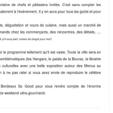
aine de chefs et pâtissiers invités. C'est sans compter les
alement à l'événement. Il y en aura pour tous les goûts et pour
s, dégustation et cours de cuisine, mais aussi un marché de
ands chez les commerçants, des rencontres, des débats, ....
fs
(s'il vous plaît, croisez les doigts pour moi!)
ut le programme tellement qu'il est vaste. Toute la ville sera en
x emblématiques (les Hangars, le palais de la Bourse, la librairie
ions culturelles avec une belle exposition autour des Menus au
 à ne pas rater si vous avez envie de reproduire le célèbre
 de Bordeaux So Good pour vous rendre compte de l'énorme
r ce weekend ultra-gourmand.