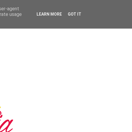
user-agent
erate usage
LEARN MORE
GOT IT