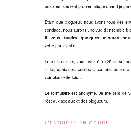
poids est souvent problématique quand je par
Étant que blogueur, nous avons tous des en
sondage, nous aurons une vue d'ensemble bien
Il vous faudra
quelques minutes
pour
votre
part
icipation.
Le mois dernier, vous avez été 125 personnes
l'infographie sera publiée la semaine dernièr
voir plus cette fois-ci.
Le formulaire est anonyme
.
Je m
e
sers de vo
réseaux sociaux et des blogueurs.
L'ENQUÊTE EN COURS