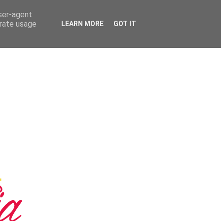
user-agent
erate usage
LEARN MORE
GOT IT