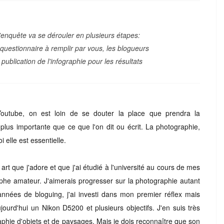
 l'enquête va se déroul
er
en plusieurs étapes:
e questionnaire à remplir par vo
us
, les blogueurs
 publication de l'infographie pour les résultats
utube, on est loin de se douter la place que prendra la
r plus importante que ce que l'on dit ou écrit. La photographie,
i elle est essentielle.
art que j'adore et que j'ai étudié à l'université au cours de mes
he amateur. J'aimerais progresser sur la photographie autant
nnées de bloguing, j'ai investi dans mon premier réflex mais
ujourd'hui un Nikon D5200 et plusieurs objectifs. J'en suis très
aphie d'objets et de paysages. Mais je dois reconnaître que son