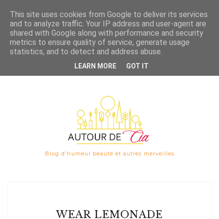
Save
This site uses cookies from Google to deliver its services
and to analyze traffic. Your IP address and user-agent are

shared with Google along with performance and security
metrics to ensure quality of service, generate usage
statistics, and to detect and address abuse.
LEARN MORE
GOT IT
Blog d'humeur beauté et autres merveilles
WEAR LEMONADE