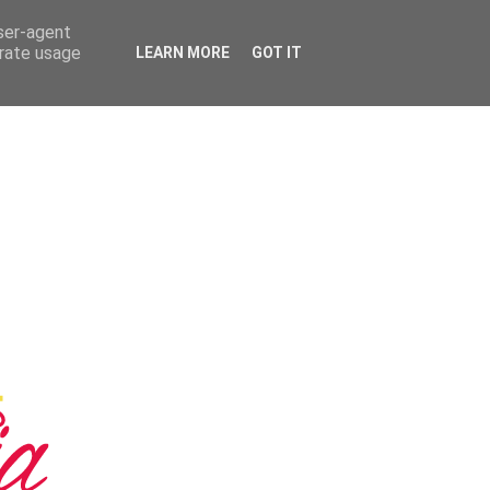
user-agent
erate usage
LEARN MORE
GOT IT