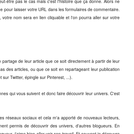
eut-être pas le cas mais c'est l'histoire que ça donne. Alors ne
vue pour laisser votre URL dans les formulaires de commentaire.
 votre nom sera en lien cliquable et l'on pourra aller sur votre
partage de leur article que ce soit directement à partir de leur
bas des articles, ou que ce soit en repartageant leur publication
ur Twitter, épingle sur Pinterest, ...).
nes qui vous suivent et donc faire découvrir leur univers. C'est
 les réseaux sociaux et cela m'a apporté de nouveaux lecteurs,
ent permis de découvrir des univers, d'autres blogueurs. En
gueur, j'aime bien aller voir son travail. Et souvent je découvre