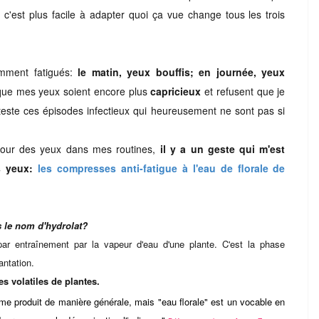
r c'est plus facile à adapter quoi ça vue change tous les trois
amment fatigués:
le matin, yeux bouffis; en journée, yeux
 que mes yeux soient encore plus
capricieux
et refusent que je
déteste ces épisodes infectieux qui heureusement ne sont pas si
ntour des yeux dans mes routines,
il y a un geste qui m'est
 yeux:
les compresses anti-fatigue à l'eau de florale de
s le nom d'hydrolat?
n par entraînement par la vapeur d'eau d'une plante. C'est la phase
antation.
s volatiles de plantes.
me produit de manière générale, mais "eau florale" est un vocable en