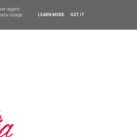
user-agent
erate usage
LEARN MORE
GOT IT