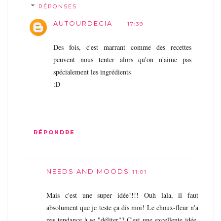
RÉPONSES
AUTOURDECIA
17:39
Des fois, c'est marrant comme des recettes
peuvent nous tenter alors qu'on n'aime pas
spécialement les ingrédients
:D
RÉPONDRE
NEEDS AND MOODS
11:01
Mais c'est une super idée!!!! Ouh lala, il faut
absolument que je teste ça dis moi! Le choux-fleur n'a
pas tendance à se "déliter"? C'est une excellente idée,