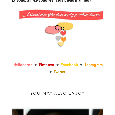
Et vous, aimez-vous les fards bleus marines?
Hellocoton
♥
Pinterest
♥
Facebook
♥
Instagram
♥
Twitter
YOU MAY ALSO ENJOY