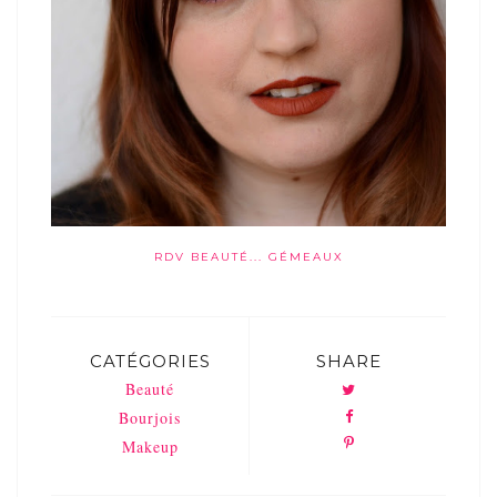
RDV BEAUTÉ... GÉMEAUX
CATÉGORIES
SHARE
Beauté
Bourjois
Makeup