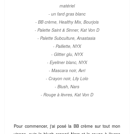
matériel
- un fard gras blanc
- BB crème, Healthy Mix, Bourjois
- Palette Saint & Sinner, Kat Von D
- Palette Subculture, Anastasia
- Paillette, NYX
- Glitter glu, NYX
- Eyeliner blanc, NYX
- Mascara noir, Avri
- Crayon noir, Lily Lolo
- Blush, Nars
- Rouge à lèvres, Kat Von D
Pour commencer, j'ai posé la BB crème sur tout mon
visage, puis le blush orangé Nars et le rouge à lèvres