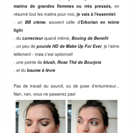
matins de grandes flemmes ou très pressés,
en
résumé tout les matins pour moi,
je vais à l'essentiel:
- un
BB crème
,
souvent celle d'
Erborian en teinte
light
- du
c
orrecteur
quand même,
Booing de Benefit
- un peu de
pourde HD de Make Up For Ever
, je l'aime
tellement - mais c'est optionnel!
- une pointe de
blush, Rose Thé de Bourjois
- et du
baume à lèvre
Pas de travail du sourcil, ou de pose d'enlumineur...
Nan, nan, vous ne passerez pas!